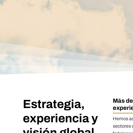
Más de
Estrategia,
experi
experiencia y
Hemos as
sectores 
visión global